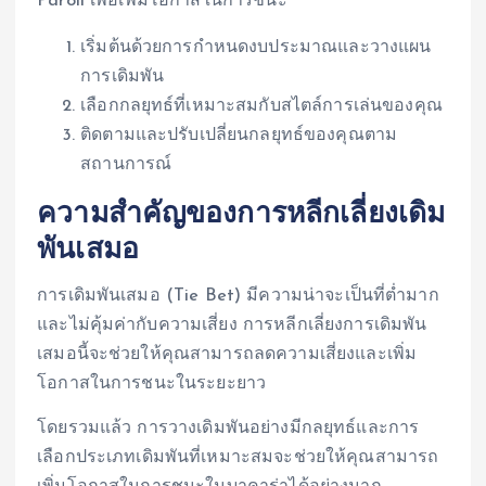
Paroli เพื่อเพิ่มโอกาสในการชนะ
เริ่มต้นด้วยการกำหนดงบประมาณและวางแผน
การเดิมพัน
เลือกกลยุทธ์ที่เหมาะสมกับสไตล์การเล่นของคุณ
ติดตามและปรับเปลี่ยนกลยุทธ์ของคุณตาม
สถานการณ์
ความสำคัญของการหลีกเลี่ยงเดิม
พันเสมอ
การเดิมพันเสมอ (Tie Bet) มีความน่าจะเป็นที่ต่ำมาก
และไม่คุ้มค่ากับความเสี่ยง การหลีกเลี่ยงการเดิมพัน
เสมอนี้จะช่วยให้คุณสามารถลดความเสี่ยงและเพิ่ม
โอกาสในการชนะในระยะยาว
โดยรวมแล้ว การวางเดิมพันอย่างมีกลยุทธ์และการ
เลือกประเภทเดิมพันที่เหมาะสมจะช่วยให้คุณสามารถ