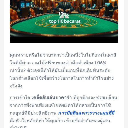
คุณทราบหรือไม่ว่าบาคาร่าเป็นหนึ่งในไม่กี่เกมในคาสิ
โนที่มีค่าความได้เปรียบของเจ้ามือต่ำเพียง 1.06%
เท่านั้น? ตัวเลขนี้ทำให้มันเป็นเกมที่นักเดิมพันระดับ
โลกต่างเลือกใช้เพื่อสร้างโอกาสในการทำกำไรอย่าง
จริงจัง
การเข้าใจ
เคล็ดลับเล่นบาคาร่า
ที่ถูกต้องจะช่วยเปลี่ยน
จากการพึ่งพาเพียงแค่โชคชะตาให้กลายเป็นการใช้
กลยุทธ์ที่มีประสิทธิภาพ
การมีสติและการวางแผนที่ดี
คือหัวใจหลักที่ทำให้คุณก้าวข้ามขีดจำกัดของผู้เล่น