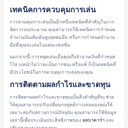
เทคนิคการควบคุมการเล่น
การควบคุมการเล่นเป็นอีกหนึ่งเทคนิคที่สำคัญในการ
จัดการงบประมาณ คุณสามารถใช้เทคนิคการกำหนด
จำนวนเงินเดิมพันสูงสุดต่อมือ หรือการกำหนดจำนวน
มือที่คุณจะเล่นในแต่ละเซสชั่น
นอกจากนี้ การหยุดเล่นเมื่อคุณถึงจำนวนเงินที่กำหนด
ไว้ล่วงหน้าไม่ว่าจะเป็นการชนะหรือแพ้ ก็เป็นเทคนิคที่
มีประโยชน์ในการควบคุมการเล่นของคุณ
การติดตามผลกำไรและขาดทุน
การติดตามผลกำไรและขาดทุนเป็นสิ่งสำคัญที่จะช่วย
ให้คุณสามารถปรับเปลี่ยนกลยุทธ์การเล่นของคุณให้
เหมาะสมกับสถานการณ์ปัจจุบัน คุณสามารถใช้ข้อมูล
เหล่านี้เพื่อประเมินประสิทธิภาพของ
ผลบาคาร่า
และ