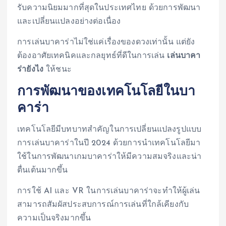
รับความนิยมมากที่สุดในประเทศไทย ด้วยการพัฒนา
และเปลี่ยนแปลงอย่างต่อเนื่อง
การเล่นบาคาร่าไม่ใช่แค่เรื่องของดวงเท่านั้น แต่ยัง
ต้องอาศัยเทคนิคและกลยุทธ์ที่ดีในการเล่น
เล่นบาคา
ร่ายังไง
ให้ชนะ
การพัฒนาของเทคโนโลยีในบา
คาร่า
เทคโนโลยีมีบทบาทสำคัญในการเปลี่ยนแปลงรูปแบบ
การเล่นบาคาร่าในปี 2024 ด้วยการนำเทคโนโลยีมา
ใช้ในการพัฒนาเกมบาคาร่าให้มีความสมจริงและน่า
ตื่นเต้นมากขึ้น
การใช้ AI และ VR ในการเล่นบาคาร่าจะทำให้ผู้เล่น
สามารถสัมผัสประสบการณ์การเล่นที่ใกล้เคียงกับ
ความเป็นจริงมากขึ้น